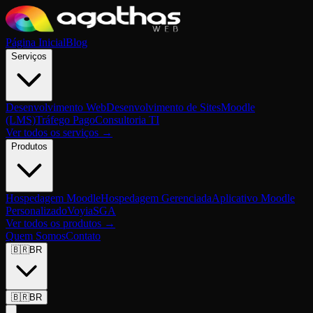
Página Inicial
Blog
Serviços
Desenvolvimento Web
Desenvolvimento de Sites
Moodle
(LMS)
Tráfego Pago
Consultoria TI
Ver todos os serviços →
Produtos
Hospedagem Moodle
Hospedagem Gerenciada
Aplicativo Moodle
Personalizado
Voyia
SGA
Ver todos os produtos →
Quem Somos
Contato
🇧🇷
BR
🇧🇷
BR